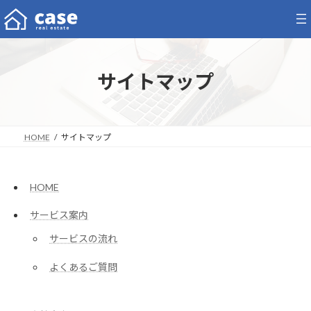
コ
ナ
ン
ビ
テ
ゲ
ン
ー
ツ
シ
サイトマップ
へ
ョ
ス
ン
キ
に
ッ
移
プ
動
HOME
サイトマップ
HOME
サービス案内
サービスの流れ
よくあるご質問