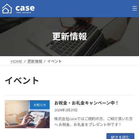
コ
ナ
ン
ビ
テ
ゲ
ン
ー
ツ
シ
更新情報
へ
ョ
ス
ン
キ
に
ッ
移
プ
動
HOME
更新情報
イベント
イベント
お祝金・お礼金キャンペーン中！
お知らせ
2024年3月29日
株式会社caseではご成約の方、ご紹介頂いた方
へ お祝金、お礼金をプレゼント中です！
続きを読む