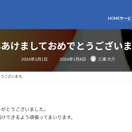
HOME
サービ
年あけましておめでとうございま
最
2026年1月1日
2026年1月8日
三浦 大介
終
更
新
日
とうございます。
時
:
りがとうございました。
届けできるよう頑張ってまいります。