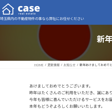
コ
ナ
ン
ビ
テ
ゲ
埼玉県内の不動産物件の事なら弊社にお任せください
ン
ー
ツ
シ
へ
ョ
新
ス
ン
キ
に
ッ
移
プ
動
HOME
更新情報
お知らせ
新年あけましておめで
あけましておめでとうございます。
昨年はたくさんのご利用をいただき、誠にあ
今年も皆様に喜んでいただけるサービスをお
本年もどうぞよろしくお願いいたします。